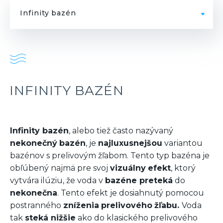
Infinity bazén
INFINITY BAZÉN
Infinity bazén
, alebo tiež často nazývaný
nekonečný
bazén
, je
najluxusnejšou
variantou
bazénov s prelivovým žľabom. Tento typ bazéna je
obľúbený najmä pre svoj
vizuálny
efekt
, ktorý
vytvára ilúziu, že voda v
bazéne preteká
do
nekonečna
. Tento efekt je dosiahnutý pomocou
postranného
zníženia
prelivového
žľabu.
Voda
tak
steká nižšie
ako do klasického prelivového