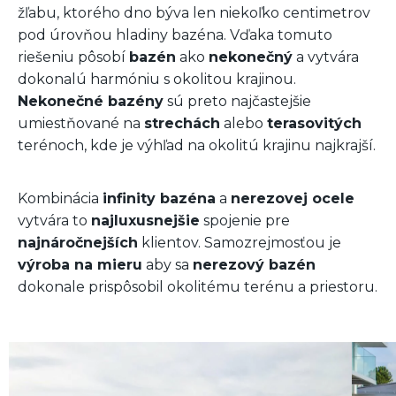
žľabu, ktorého dno býva len niekoľko centimetrov
pod úrovňou hladiny bazéna. Vďaka tomuto
riešeniu pôsobí
bazén
ako
nekonečný
a vytvára
dokonalú harmóniu s okolitou krajinou.
Nekonečné bazény
sú preto najčastejšie
umiestňované na
strechách
alebo
terasovitých
terénoch, kde je výhľad na okolitú krajinu najkrajší.
Kombinácia
infinity bazéna
a
nerezovej ocele
vytvára to
najluxusnejšie
spojenie pre
najnáročnejších
klientov. Samozrejmosťou je
výroba na mieru
aby sa
nerezový bazén
dokonale prispôsobil okolitému terénu a priestoru.