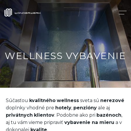
WELLNESS VYBAVENIE
Súčasťou
kvalitného
wellness
sveta sú
nerezové
doplnky vhodné pre
hotely
,
penzióny
ale aj
privátnych
klientov
. Podobne ako pri
bazénoch
,
aj tu vám vieme pripraviť
vybavenie na mieru
a v
dokonalej
kvalite
.