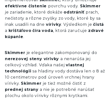
efektívne čistenie
povrchu vody.
Skimmer
je zariadenie, ktoré dokáže
odstrániť
prach,
nečistoty a rôzne zvyšky zo vody, ktoré by sa
inak usadili na dne
vírivky
. Výsledkom je
čistá
a
krištáľovo
číra
voda
, ktorá zaručuje
zdravé
kúpanie
.
Skimmer
je elegantne zakomponovaný do
nerezovej steny vírivky
a nenarúša jej
celkový vzhľad. Vďaka našej
vlastnej
technológii
sa hladiny vody dostáva len o 8 až
10 centimetrov pod úroveň vrchnej hrany
vírivky.
Skimmer
je tiež možné čistiť z
prednej strany
a nie je potrebné narúšať
plochu okolo vírivky rôznymi krytkami.