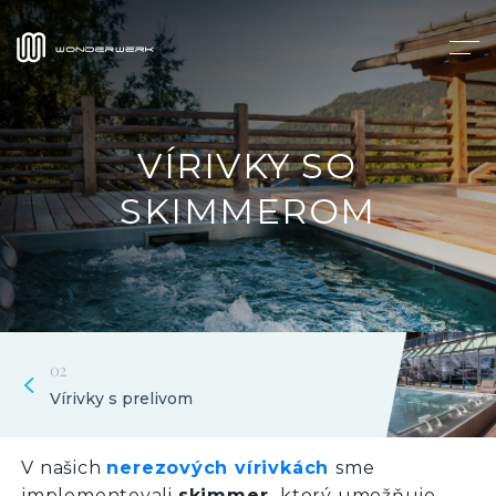
VÍRIVKY SO
SKIMMEROM
02
Vírivky s prelivom
V našich
nerezových vírivkách
sme
implementovali
skimmer,
ktorý umožňuje