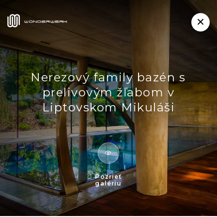
Nerezový family bazén s
prelivovým žľabom v
Liptovskom Mikuláši
Pozrieť
galériu