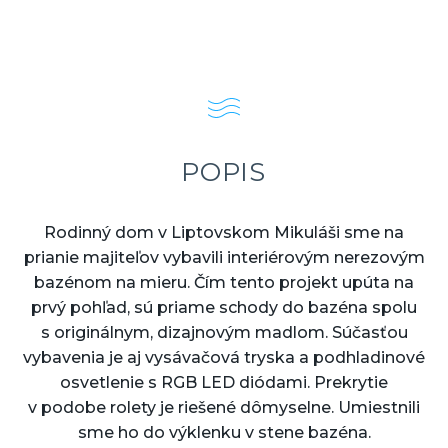
POPIS
Rodinný dom v Liptovskom Mikuláši sme na
prianie majiteľov vybavili interiérovým nerezovým
bazénom na mieru. Čím tento projekt upúta na
prvý pohľad, sú priame schody do bazéna spolu
s originálnym, dizajnovým madlom. Súčasťou
vybavenia je aj vysávačová tryska a podhladinové
osvetlenie s RGB LED diódami. Prekrytie
v podobe rolety je riešené dômyselne. Umiestnili
sme ho do výklenku v stene bazéna.