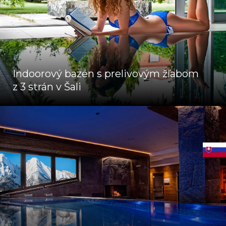
Indoorový bazén s prelivovým žľabom
z 3 strán v Šali