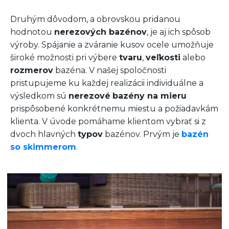
Druhým dôvodom, a obrovskou pridanou
hodnotou
nerezových bazénov
, je aj ich spôsob
výroby. Spájanie a zváranie kusov ocele umožňuje
široké možnosti pri výbere
tvaru
,
veľkosti
alebo
rozmerov
bazéna. V našej spoločnosti
pristupujeme ku každej realizácii individuálne a
výsledkom sú
nerezové
bazény na mieru
prispôsobené konkrétnemu miestu a požiadavkám
klienta. V úvode pomáhame klientom vybrať si z
dvoch hlavných
typov
bazénov. Prvým je
bazén
so skimmerom
.