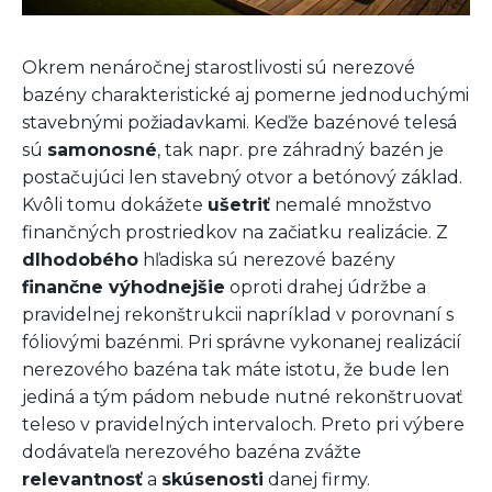
Okrem nenáročnej starostlivosti sú nerezové
bazény charakteristické aj pomerne jednoduchými
stavebnými požiadavkami. Keďže bazénové telesá
sú
samonosné
, tak napr. pre záhradný bazén je
postačujúci len stavebný otvor a betónový základ.
Kvôli tomu dokážete
ušetriť
nemalé množstvo
finančných prostriedkov na začiatku realizácie. Z
dlhodobého
hľadiska sú nerezové bazény
finančne výhodnejšie
oproti drahej údržbe a
pravidelnej rekonštrukcii napríklad v porovnaní s
fóliovými bazénmi. Pri správne vykonanej realizácií
nerezového bazéna tak máte istotu, že bude len
jediná a tým pádom nebude nutné rekonštruovať
teleso v pravidelných intervaloch. Preto pri výbere
dodávateľa nerezového bazéna zvážte
relevantnosť
a
skúsenosti
danej firmy.