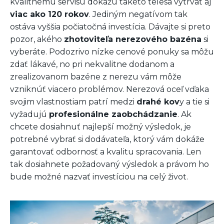
kvalitnému servisu dokážu takéto telesá vytrvať aj
viac ako 120 rokov
. Jediným negatívom tak
ostáva vyššia počiatočná investícia. Dávajte si preto
pozor, akého
zhotoviteľa nerezového bazéna
si
vyberáte. Podozrivo nízke cenové ponuky sa môžu
zdať lákavé, no pri nekvalitne dodanom a
zrealizovanom bazéne z nerezu vám môže
vzniknúť viacero problémov. Nerezová oceľ vďaka
svojim vlastnostiam patrí medzi
drahé kov
y a tie si
vyžadujú
profesionálne zaobchádzanie
. Ak
chcete dosiahnuť najlepší možný výsledok, je
potrebné vybrať si dodávateľa, ktorý vám dokáže
garantovať odbornosť a kvalitu spracovania. Len
tak dosiahnete požadovaný výsledok a právom ho
bude možné nazvať investíciou na celý život.