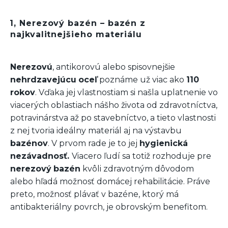
1, Nerezový bazén – bazén z
najkvalitnejšieho materiálu
Nerezovú
, antikorovú alebo spisovnejšie
nehrdzavejúcu
oceľ
poznáme už viac ako
110
rokov
. Vďaka jej vlastnostiam si našla uplatnenie vo
viacerých oblastiach nášho života od zdravotníctva,
potravinárstva až po stavebníctvo, a tieto vlastnosti
z nej tvoria ideálny materiál aj na
výstavbu
bazénov
.
V prvom rade je to jej
hygienická
nezávadnosť.
Viacero ľudí sa totiž rozhoduje pre
nerezový
bazén
kvôli zdravotným dôvodom
alebo hľadá možnosť domácej rehabilitácie. Práve
preto, možnosť plávať v bazéne, ktorý má
antibakteriálny povrch, je obrovským benefitom.