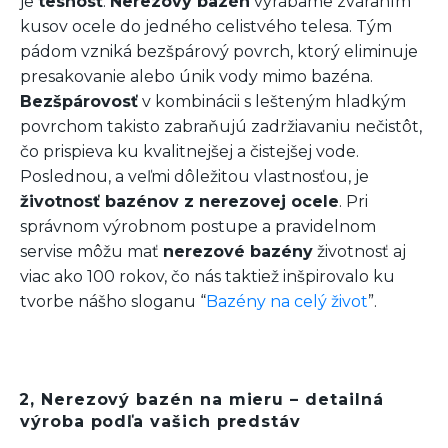
je
tesnosť
.
Nerezový bazén
vyrábame zváraním
kusov ocele do jedného celistvého telesa. Tým
pádom vzniká bezšpárový povrch, ktorý eliminuje
presakovanie alebo únik vody mimo bazéna.
Bezšpárovosť
v kombinácii s lešteným hladkým
povrchom takisto zabraňujú zadržiavaniu nečistôt,
čo prispieva ku kvalitnejšej a čistejšej vode.
Poslednou, a veľmi dôležitou vlastnosťou, je
životnosť bazénov z nerezovej ocele
. Pri
správnom výrobnom postupe a pravidelnom
servise môžu mať
nerezové bazény
životnosť aj
viac ako 100 rokov, čo nás taktiež inšpirovalo ku
tvorbe nášho sloganu “
Bazény na celý život
”.
2, Nerezový bazén na mieru – detailná
výroba podľa vašich predstáv