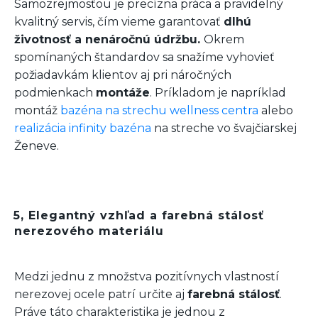
Samozrejmosťou je precízna práca a pravidelný
kvalitný servis, čím vieme garantovať
dlhú
životnosť a nenáročnú údržbu.
Okrem
spomínaných štandardov sa snažíme vyhovieť
požiadavkám klientov aj pri náročných
podmienkach
montáže
. Príkladom je napríklad
montáž
bazéna na strechu wellness centra
alebo
realizácia infinity bazéna
na streche vo švajčiarskej
Ženeve.
5, Elegantný vzhľad a farebná stálosť
nerezového materiálu
Medzi jednu z množstva pozitívnych vlastností
nerezovej ocele patrí určite aj
farebná stálosť
.
Práve táto charakteristika je jednou z