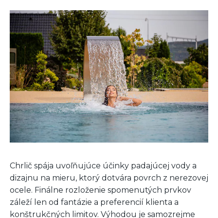
Chrlič spája uvoľňujúce účinky padajúcej vody a
dizajnu na mieru, ktorý dotvára povrch z nerezovej
ocele. Finálne rozloženie spomenutých prvkov
záleží len od fantázie a preferencií klienta a
konštrukčných limitov. Výhodou je samozrejme