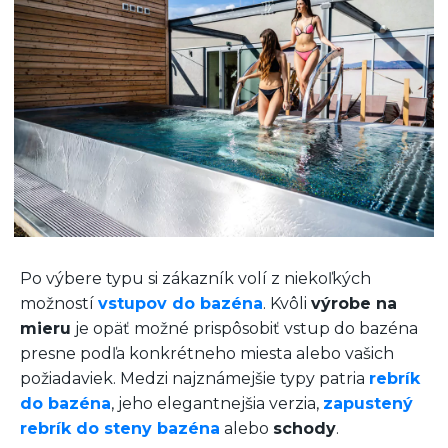
Po výbere typu si zákazník volí z niekoľkých
možností
vstupov do bazéna
. Kvôli
výrobe na
mieru
je opäť možné prispôsobiť vstup do bazéna
presne podľa konkrétneho miesta alebo vašich
požiadaviek. Medzi najznámejšie typy patria
rebrík
do bazéna
, jeho elegantnejšia verzia,
zapustený
rebrík do steny bazéna
alebo
schody
.