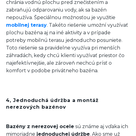
chránia vodnú plochu pred znečistením a
zabraňujú odparovaniu vody, ak sa bazén
nepoužíva. Špeciálnou možnosťou je využitie
mobilnej terasy
. Takéto riešenie umožní využívať
plochu bazéna aj na iné aktivity a v prípade
potreby mobilnú terasu jednoducho posuniete.
Toto riešenie sa pravidelne využíva pri menších
záhradách, kedy chcú klienti využívať priestor čo
najefektívnejšie, ale zároveň nechcú prísť o
komfort v podobe privátneho bazéna.
4, Jednoduchá údržba a montáž
nerezových bazénov
Bazény z nerezovej ocele
sú známe aj vďaka ich
mimoriadne
jednoduchej údržbe
. Ako sme už