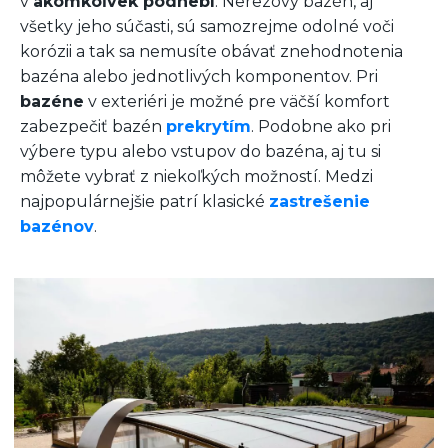
v
akomkoľvek podnebí
. Nerezový bazén, aj
všetky jeho súčasti, sú samozrejme odolné voči
korózii a tak sa nemusíte obávať znehodnotenia
bazéna alebo jednotlivých komponentov. Pri
bazéne
v exteriéri je možné pre väčší komfort
zabezpečiť bazén
prekrytím
. Podobne ako pri
výbere typu alebo vstupov do bazéna, aj tu si
môžete vybrať z niekoľkých možností. Medzi
najpopulárnejšie patrí klasické
zastrešenie
bazénov
.