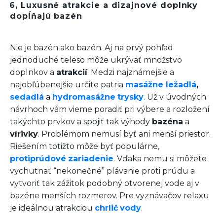
6, Luxusné atrakcie a dizajnové doplnky
dopĺňajú bazén
Nie je bazén ako bazén. Aj na prvý pohľad
jednoduché teleso môže ukrývať množstvo
doplnkov a
atrakcií
. Medzi najznámejšie a
najobľúbenejšie určite patria
masážne ležadlá
,
sedadlá
a
hydromasážne
trysky
. Už v úvodných
návrhoch vám vieme poradiť pri výbere a rozložení
takýchto prvkov a spojiť tak výhody
bazéna
a
vírivky
. Problémom nemusí byť ani menší priestor.
Riešením totižto môže byť populárne,
protiprúdové
zariadenie
. Vďaka nemu si môžete
vychutnať “nekonečné” plávanie proti prúdu a
vytvoriť tak zážitok podobný otvorenej vode aj v
bazéne menších rozmerov. Pre vyznávačov relaxu
je ideálnou atrakciou
chrlič
vody
.