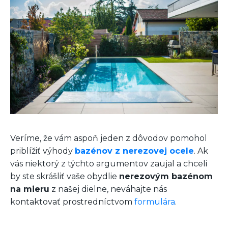
Veríme, že vám aspoň jeden z dôvodov pomohol
priblížiť výhody
bazénov z nerezovej ocele
. Ak
vás niektorý z týchto argumentov zaujal a chceli
by ste skrášliť vaše obydlie
nerezovým bazénom
na mieru
z našej dielne, neváhajte nás
kontaktovať prostredníctvom
formulára
.