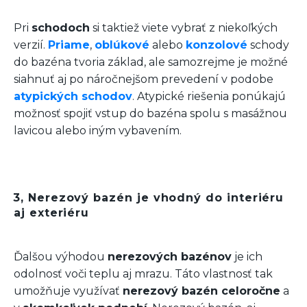
Pri
schodoch
si taktiež viete vybrať z niekoľkých
verzií.
Priame
,
oblúkové
alebo
konzolové
schody
do bazéna tvoria základ, ale samozrejme je možné
siahnuť aj po náročnejšom prevedení v podobe
atypických schodov
. Atypické riešenia ponúkajú
možnosť spojiť vstup do bazéna spolu s masážnou
lavicou alebo iným vybavením.
3, Nerezový bazén je vhodný do interiéru
aj exteriéru
Ďalšou výhodou
nerezových bazénov
je ich
odolnosť voči teplu aj mrazu. Táto vlastnosť tak
umožňuje využívať
nerezový bazén
celoročne
a