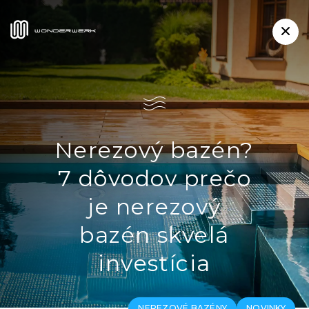
Nerezový bazén?
7 dôvodov prečo
je nerezový
bazén skvelá
investícia
NEREZOVÉ BAZÉNY
NOVINKY