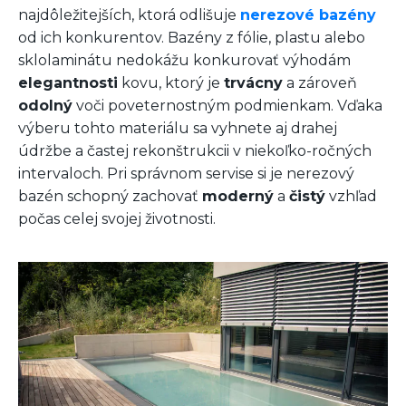
najdôležitejších, ktorá odlišuje
nerezové bazény
od ich konkurentov. Bazény z fólie, plastu alebo
sklolaminátu nedokážu konkurovať výhodám
elegantnosti
kovu, ktorý je
trvácny
a zároveň
odolný
voči poveternostným podmienkam. Vďaka
výberu tohto materiálu sa vyhnete aj drahej
údržbe a častej rekonštrukcii v niekoľko-ročných
intervaloch. Pri správnom servise si je nerezový
bazén schopný zachovať
moderný
a
čistý
vzhľad
počas celej svojej životnosti.